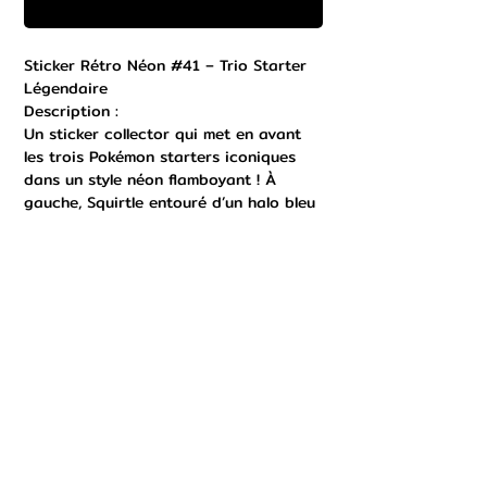
Buy Now
Sticker Rétro Néon #41 – Trio Starter
Légendaire
Description :
Un sticker collector qui met en avant
les trois Pokémon starters iconiques
dans un style néon flamboyant ! À
gauche, Squirtle entouré d’un halo bleu
aquatique, au centre Charizard
enflammé dans un cercle ardent, et à
droite Bulbasaur avec une aura verte
végétale. Ce design rend hommage aux
origines de Pokémon avec un effet
artistique puissant et lumineux.
✨ Caractéristiques :
•Illustration néon rétro des starters
emblématiques
•Effet lumineux bleu 🔵, rouge 🔥 et vert
🌿
•Vinyle premium waterproof