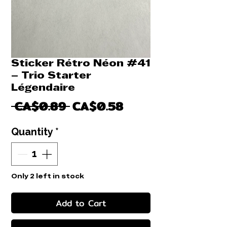
Sticker Rétro Néon #41
– Trio Starter
Légendaire
Regular
Sale
 CA$0.89 
CA$0.58
Price
Price
Quantity
*
Only 2 left in stock
Add to Cart