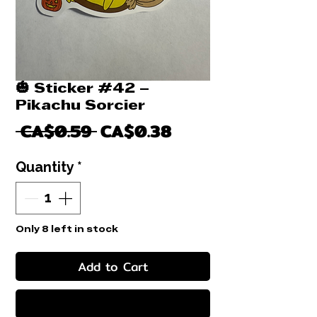
🎃 Sticker #42 –
Pikachu Sorcier
Regular
Sale
 CA$0.59 
CA$0.38
Price
Price
Quantity
*
Only 8 left in stock
Add to Cart
Buy Now