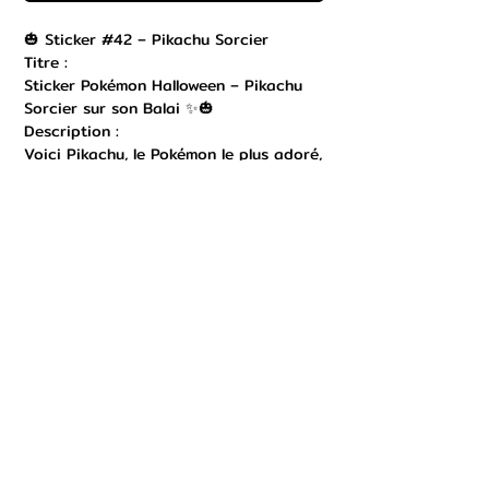
🎃 Sticker #42 – Pikachu Sorcier
Titre :
Sticker Pokémon Halloween – Pikachu
Sorcier sur son Balai ✨🎃
Description :
Voici Pikachu, le Pokémon le plus adoré,
dans une version sorcier prête pour
Halloween ! 🧙⚡ Avec son chapeau
pointu décoré d’un éclair, son petit
nœud orange et son balai magique
accompagné d’une citrouille, Pikachu
vole vers vos carnets, ordinateurs,
téléphones et décorations. Ce sticker
coloré est imprimé sur vinyle résistant
à l’eau et aux rayures, idéal pour
garder l’esprit festif toute l’année. Un
indispensable pour tous les amoureux
de Pokémon et de Pikachu ! 💛
Hashtags :
#Pikachu #PokemonHalloween