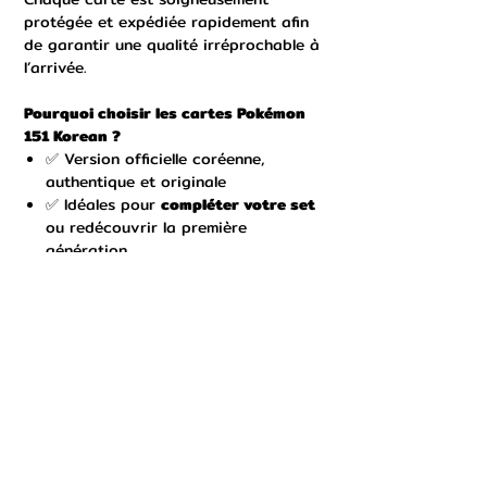
protégée et expédiée rapidement afin
de garantir une qualité irréprochable à
l’arrivée.
Pourquoi choisir les cartes Pokémon
151 Korean ?
✅ Version officielle coréenne,
authentique et originale
✅ Idéales pour
compléter votre set
ou redécouvrir la première
génération
✅ Illustrations spectaculaires et
collection iconique
✅ Envoi rapide & emballage sécurisé
Ne ratez pas l’opportunité d’ajouter
ces cartes exclusives à votre collection
et de vous rapprocher du set complet.
Hashtags :
#Pokemon #PokemonCards