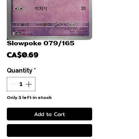
Slowpoke 079/165
Price
CA$0.69
Quantity
*
Only 3 left in stock
Add to Cart
Buy Now