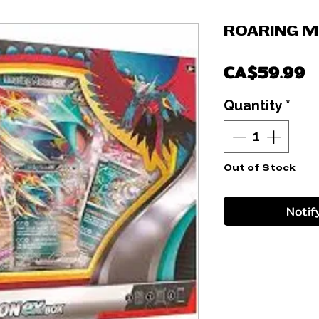
ROARING M
P
CA$59.99
Quantity
*
Out of Stock
Notif