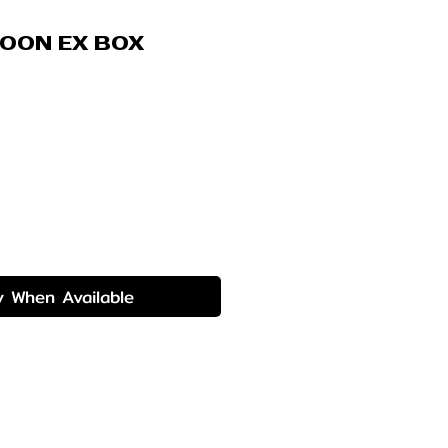
OON EX BOX
rice
y When Available