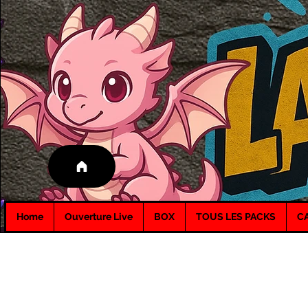
Home
Ouverture Live
BOX
TOUS LES PACKS
C