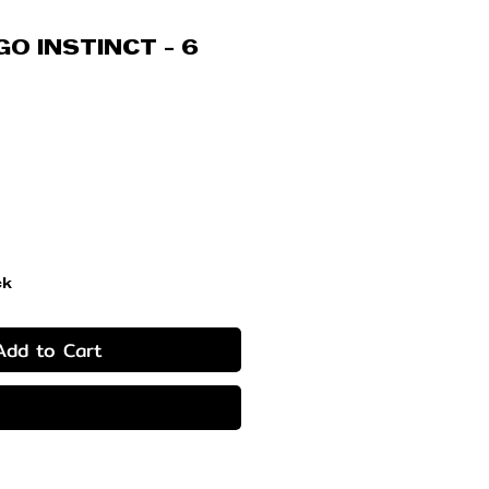
O INSTINCT - 6
rice
ck
Add to Cart
Buy Now