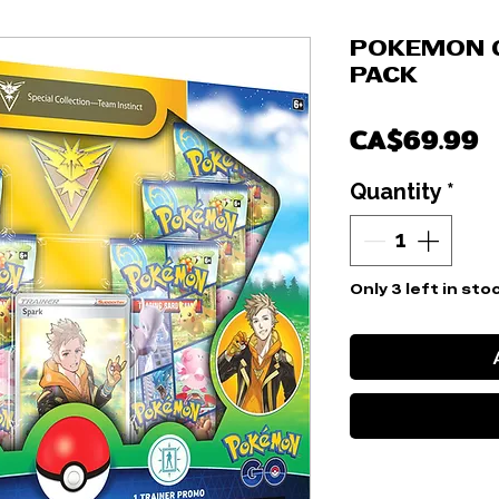
POKEMON G
PACK
P
CA$69.99
Quantity
*
Only 3 left in sto