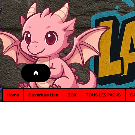
Home
Ouverture Live
BOX
TOUS LES PACKS
C