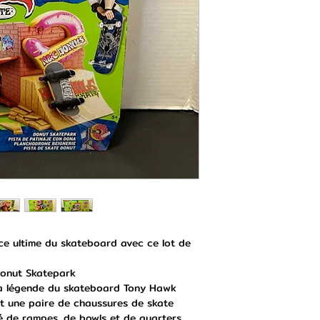
nce ultime du skateboard avec ce lot de
Donut Skatepark
la légende du skateboard Tony Hawk
et une paire de chaussures de skate
é de rampes, de bowls et de quarters