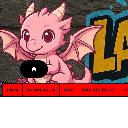
Home
Ouverture Live
BOX
TOUS LES PACKS
C