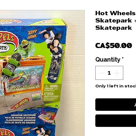
Hot Wheels
Skatepark 
Skatepark
P
CA$50.00
Quantity
*
Only 1 left in stoc