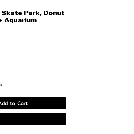
 Skate Park, Donut
+ Aquarium
rice
k
Add to Cart
Buy Now