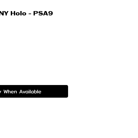
INY Holo - PSA9
rice
y When Available