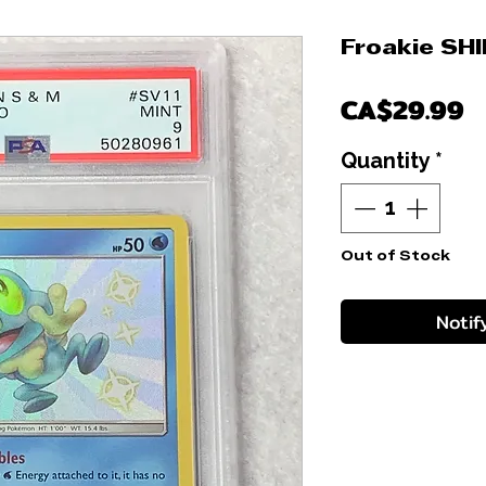
Froakie SH
P
CA$29.99
Quantity
*
Out of Stock
Notif