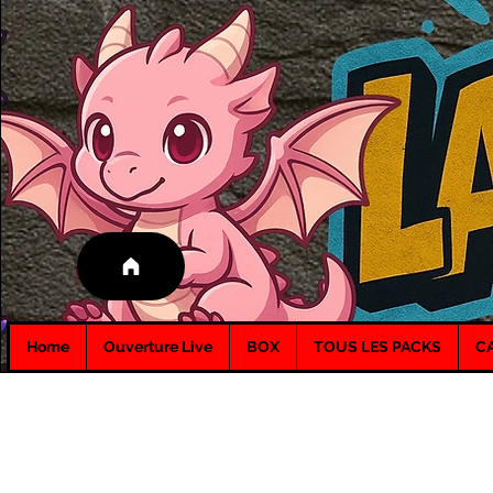
Home
Ouverture Live
BOX
TOUS LES PACKS
C