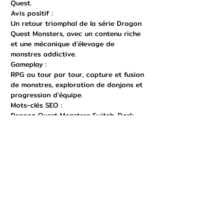
Quest.
Avis positif :
Un retour triomphal de la série Dragon
Quest Monsters, avec un contenu riche
et une mécanique d’élevage de
monstres addictive.
Gameplay :
RPG au tour par tour, capture et fusion
de monstres, exploration de donjons et
progression d’équipe.
Mots-clés SEO :
Dragon Quest Monsters Switch, Dark
Prince Switch, Dragon Quest RPG
Nintendo, Dragon Quest Monsters FR,
Dragon Quest Switch prix, RPG Square
Enix Switch, Dragon Quest complet
Switch, RPG tour par tour Switch,
Dragon Quest Monsters France, Dragon
Quest Monsters gameplay, jeu élevage
monstres Switch, Dragon Quest
Monsters collector Switch, Dragon
Quest Nintendo FR, Switch RPG