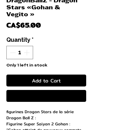
DragonBallZ - Dragon
Stars «Gohan &
Vegito »
Price
CA$65.00
Quantity
*
Only 1 left in stock
Add to Cart
Buy Now
figurines Dragon Stars de la série
Dragon Ball Z :
Figurine Super Saiyan 2 Gohan :
“Gohan atteint de nouveaux sommets