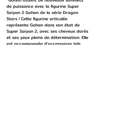
de puissance avec la figurine Super
Saiyan 2 Gohan de la série Dragon
Stars ! Cette figurine articulée
représente Gohan dans son état de
Super Saiyan 2, avec ses cheveux dorés
et ses yeux pleins de détermination. Elle
est accompagnée d'accessoires tels
que des poings d'énergie et un fond
décoratif pour recréer les batailles
épiques de Dragon Ball Z.”
Figurine Super Saiyan Vegito :
“Le guerrier le plus puissant de l'univers
arrive avec la figurine Super Saiyan
Vegito de la série Dragon Stars ! Cette
figurine articulée représente Vegito
dans son état de Super Saiyan, avec
ses cheveux dorés et son aura de
puissance. Elle est accompagnée
d'accessoires tels que des poings
d'énergie et un fond décoratif pour
recréer les batailles épiques de Dragon