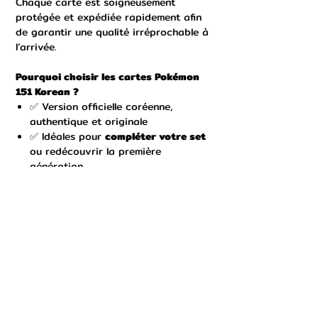
Chaque carte est soigneusement
protégée et expédiée rapidement afin
de garantir une qualité irréprochable à
l’arrivée.
Pourquoi choisir les cartes Pokémon
151 Korean ?
✅ Version officielle coréenne,
authentique et originale
✅ Idéales pour
compléter votre set
ou redécouvrir la première
génération
✅ Illustrations spectaculaires et
collection iconique
✅ Envoi rapide & emballage sécurisé
Ne ratez pas l’opportunité d’ajouter
ces cartes exclusives à votre collection
et de vous rapprocher du set complet.
Hashtags :
#Pokemon #PokemonCards