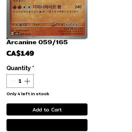
Arcanine 059/165
Price
CA$1.49
Quantity
*
Only 4 left in stock
Add to Cart
Buy Now