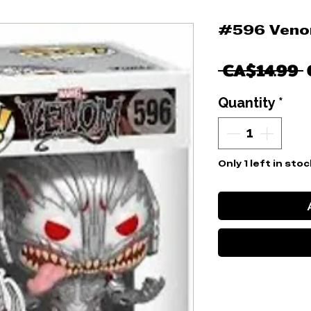
#596 Venom
 CA$14.99 
Quantity
*
Only 1 left in stoc