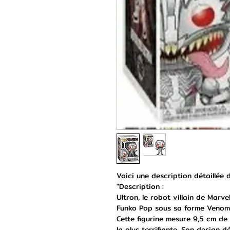
Voici une description détaillée
"Description :
Ultron, le robot villain de Marv
Funko Pop sous sa forme Venom
Cette figurine mesure 9,5 cm de
la plus terrifiante. Son design 