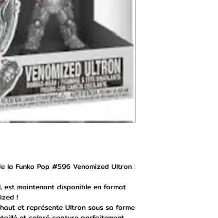
 de la Funko Pop #596 Venomized Ultron :
el, est maintenant disponible en format
ized !
 haut et représente Ultron sous sa forme
détaillé et coloré capture parfaitement