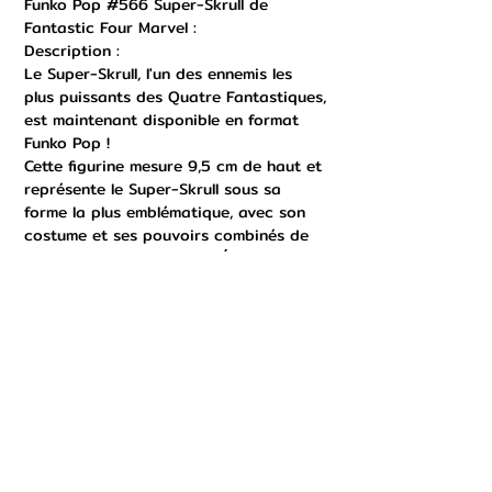
Funko Pop #566 Super-Skrull de
Fantastic Four Marvel :
Description :
Le Super-Skrull, l'un des ennemis les
plus puissants des Quatre Fantastiques,
est maintenant disponible en format
Funko Pop !
Cette figurine mesure 9,5 cm de haut et
représente le Super-Skrull sous sa
forme la plus emblématique, avec son
costume et ses pouvoirs combinés de
la Force, de la Vision, de l'Élasticité et
de l'Invisibilité.
Le Super-Skrull est représenté avec son
attitude confiante et son regard
menaçant, prêt à affronter les Quatre
Fantastiques et à prendre le contrôle
de la Terre. Cette figurine est un
incontournable pour les fans de Marvel
et les collectionneurs de Funko Pop.
Détails :
- Numéro de série : #566