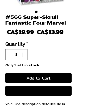
#566 Super-Skrull
Fantastic Four Marvel
Regular
Sale
 CA$19.99 
CA$13.99
Price
Price
Quantity
*
Only 1 left in stock
Add to Cart
Buy Now
Voici une description détaillée de la