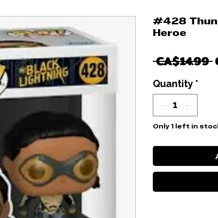
#428 Thund
Heroe
 CA$14.99 
Quantity
*
Only 1 left in stoc