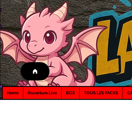
Home
Ouverture Live
BOX
TOUS LES PACKS
C