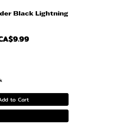
er Black Lightning
Regular
Sale
CA$9.99
Price
Price
k
Add to Cart
Buy Now