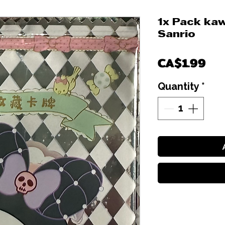
1x Pack kaw
Sanrio
Pri
CA$1.99
Quantity
*