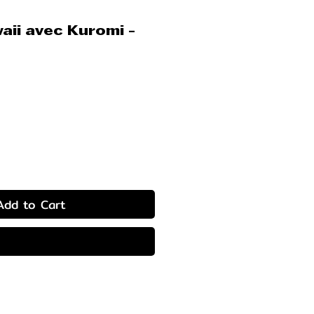
aii avec Kuromi -
ce
Add to Cart
Buy Now