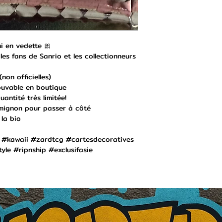
i en vedette 🎀
les fans de Sanrio et les collectionneurs
non officielles)
rouvable en boutique
antité très limitée!
p mignon pour passer à côté
 la bio
 #kawaii #zardtcg #cartesdecoratives
le #ripnship #exclusifasie