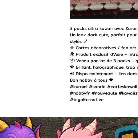
3 packs ultra kawaii avec Kurom
Un look dark cute, parfait pour 
stylés 💅
💎 Cartes décoratives / fan art (
🌍 Produit exclusif d’Asie – int
📦 Vendu par lot de 3 packs – qu
💖 Brillant, holographique, tro
📲 Dispo maintenant – lien dans
Bon hobby à tous 🖤
#kuromi #sanrio #carteskawaii
#hobbyfr #nouveaute #kawaiisty
#tcgalternative