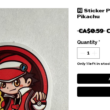
2️⃣ Sticker
Pikachu
R
 CA$0.59 
P
Quantity
*
Only 1 left in stoc