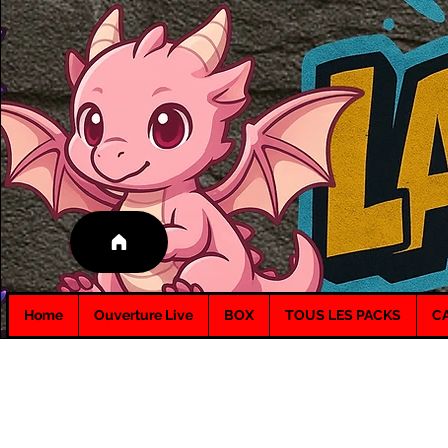
Home
Ouverture Live
BOX
TOUS LES PACKS
C