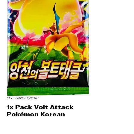
SKU: 8809581508101
1x Pack Volt Attack
Pokémon Korean
Price
CA$3.99