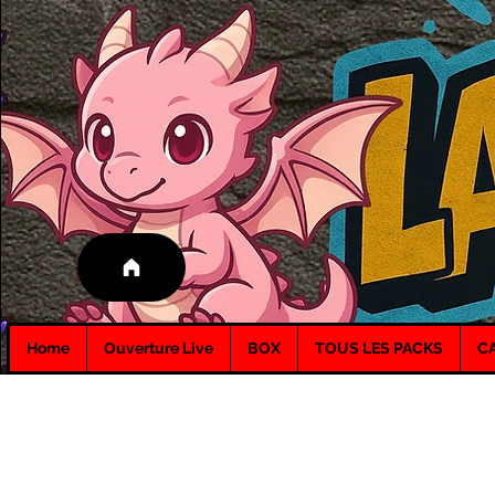
Home
Ouverture Live
BOX
TOUS LES PACKS
C