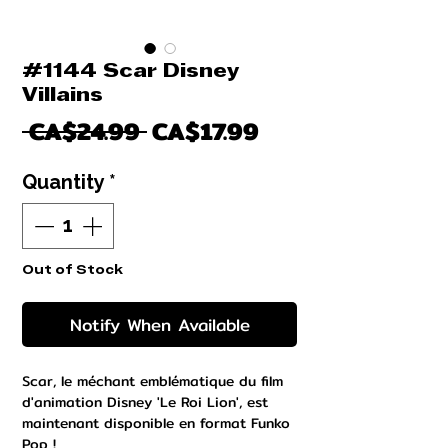
#1144 Scar Disney
Villains
Regular
Sale
 CA$24.99 
CA$17.99
Price
Price
Quantity
*
Out of Stock
Notify When Available
Scar, le méchant emblématique du film
d'animation Disney 'Le Roi Lion', est
maintenant disponible en format Funko
Pop !