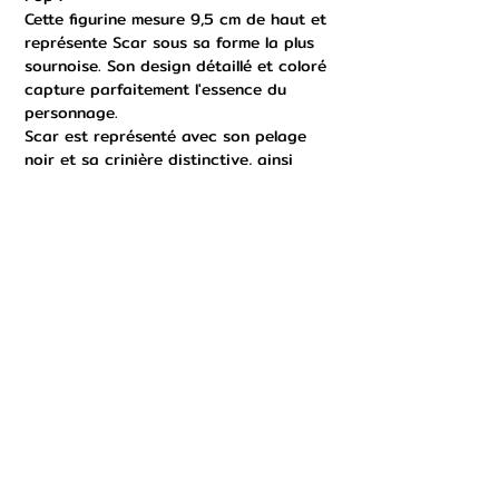
Cette figurine mesure 9,5 cm de haut et
représente Scar sous sa forme la plus
sournoise. Son design détaillé et coloré
capture parfaitement l'essence du
personnage.
Scar est représenté avec son pelage
noir et sa crinière distinctive, ainsi
qu'un regard malveillant qui reflète sa
personnalité manipulatrice et cruelle.
Cette figurine est un incontournable
pour les fans de Disney et des villains
les plus emblématiques.
Détails :
- Numéro de série : #1144
- Marque : Funko
- Taille : 9,5 cm
- Matériau : Vinyl
- Thème : Disney, Le Roi Lion, Disney
Villains
- Personnage : Scar
Ajoutez cette magnifique Funko Pop à