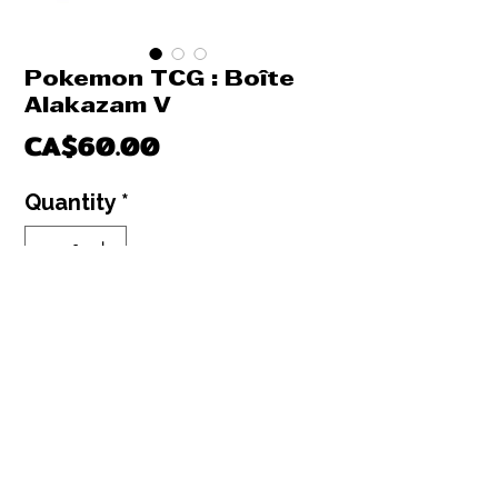
Pokemon TCG : Boîte
Alakazam V
Price
CA$60.00
Quantity
*
Out of Stock
Notify When Available
Pokemon TCG : Boîte Alakazam V
4 pack + 2 cartes Promo Alakazam