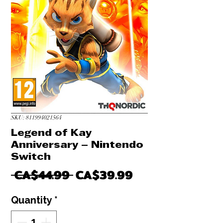
SKU: 811994021564
Legend of Kay
Anniversary – Nintendo
Switch
Regular
Sale
 CA$44.99 
CA$39.99
Price
Price
Quantity
*