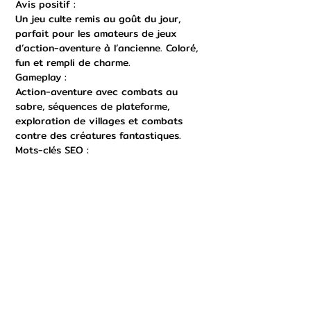
Avis positif :
Un jeu culte remis au goût du jour,
parfait pour les amateurs de jeux
d’action-aventure à l’ancienne. Coloré,
fun et rempli de charme.
Gameplay :
Action-aventure avec combats au
sabre, séquences de plateforme,
exploration de villages et combats
contre des créatures fantastiques.
Mots-clés SEO :
Legend of Kay Switch, Legend of Kay
Anniversary Nintendo, Legend of Kay
remaster Switch, jeu action aventure
Switch, Legend of Kay prix, Legend of
Kay complet Switch, Legend of Kay RPG
Switch, Kay jeu Switch, Legend of Kay
plateforme Switch, Legend of Kay
France, Legend of Kay Switch FR,
Legend of Kay gameplay Switch, THQ
Nordic Switch, Legend of Kay collector,
jeu chat Switch, Legend of Kay 10e