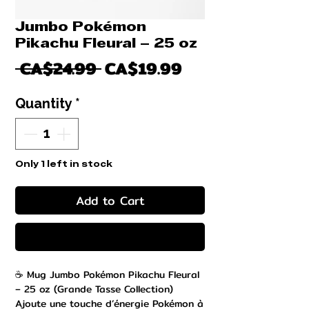
Jumbo Pokémon
Pikachu Fleural – 25 oz
Regular
Sale
 CA$24.99 
CA$19.99
Price
Price
Quantity
*
Only 1 left in stock
Add to Cart
Buy Now
☕ Mug Jumbo Pokémon Pikachu Fleural
– 25 oz (Grande Tasse Collection)
Ajoute une touche d’énergie Pokémon à