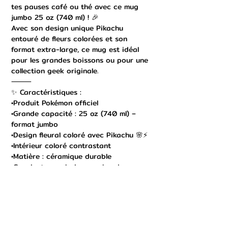
tes pauses café ou thé avec ce mug
jumbo 25 oz (740 ml) ! 🎉
Avec son design unique Pikachu
entouré de fleurs colorées et son
format extra-large, ce mug est idéal
pour les grandes boissons ou pour une
collection geek originale.
⸻
✨ Caractéristiques :
•Produit Pokémon officiel
•Grande capacité : 25 oz (740 ml) –
format jumbo
•Design fleural coloré avec Pikachu 🌸⚡
•Intérieur coloré contrastant
•Matière : céramique durable
•Convient pour boissons chaudes ou
froides
•Idéal pour un usage quotidien ou en
objet de collection
⸻
🎁 Pourquoi choisir ce mug Pokémon ?