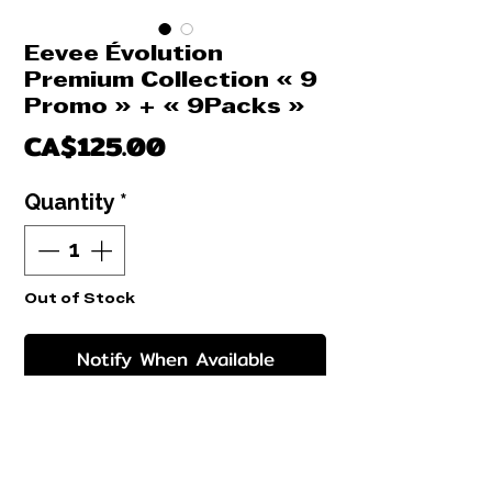
Eevee Évolution
Premium Collection « 9
Promo » + « 9Packs »
Price
CA$125.00
Quantity
*
Out of Stock
Notify When Available
Eevee Évolution Premium Collection « 9
Promo » + « 9Packs »
Eevee evolutions premium collection
featuring all of eevee evolutions!