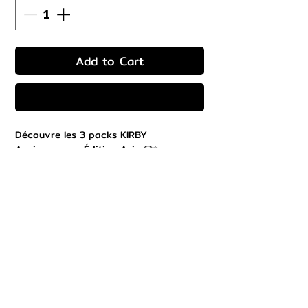
Add to Cart
Buy Now
Découvre les 3 packs KIRBY
Anniversary – Édition Asie 🎂✨
Design ultra kawaii, packaging
collector et cartes décoratives trop
mignonnes!
🎁 Produit exclusif d’Asie, introuvable
en magasin ici
💎 Quantité très limitée – pour les vrais
fans de Kirby!
💖 Parfait pour collection, décoration
ou surprise nostalgique
📦 Packs disponibles dès maintenant –
Lien en bio