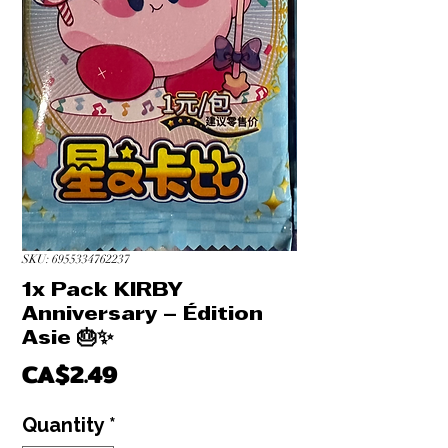
SKU: 6955334762237
1x Pack KIRBY
Anniversary – Édition
Asie 🎂✨
Price
CA$2.49
Quantity
*