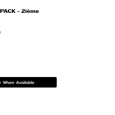
 PACK - 2ième
Price
0
y When Available