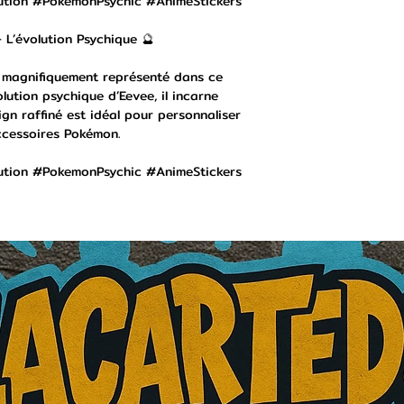
tion #PokemonPsychic #AnimeStickers
 L’évolution Psychique 🔮
t magnifiquement représenté dans ce
olution psychique d’Eevee, il incarne
gn raffiné est idéal pour personnaliser
ccessoires Pokémon.
tion #PokemonPsychic #AnimeStickers