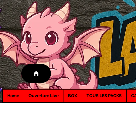
Home
Ouverture Live
BOX
TOUS LES PACKS
C