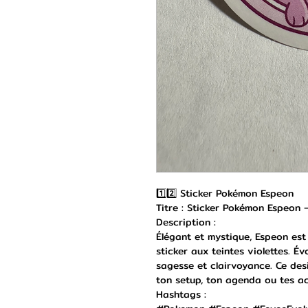
1️⃣2️⃣ Sticker Pokémon Espeon
Titre : Sticker Pokémon Espeon –
Description :
Élégant et mystique, Espeon es
sticker aux teintes violettes. Év
sagesse et clairvoyance. Ce desi
ton setup, ton agenda ou tes a
Hashtags :