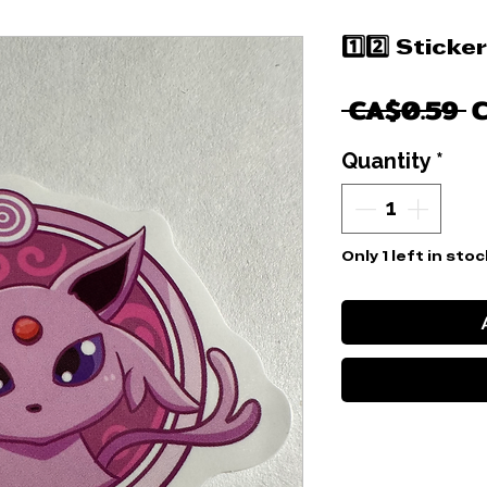
1️⃣2️⃣ Stic
R
 CA$0.59 
P
Quantity
*
Only 1 left in stoc