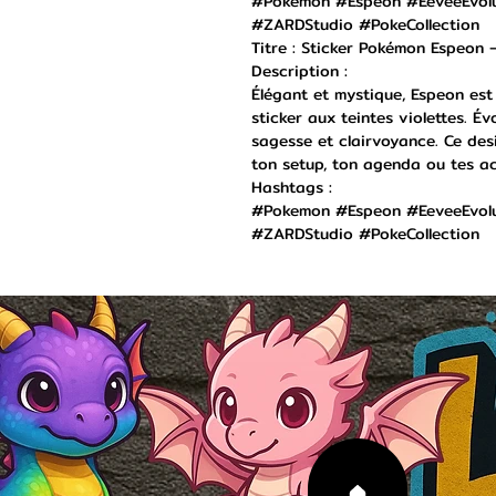
#Pokemon #Espeon #EeveeEvolu
#ZARDStudio #PokeCollection
Titre : Sticker Pokémon Espeon –
Description :
Élégant et mystique, Espeon es
sticker aux teintes violettes. Év
sagesse et clairvoyance. Ce desi
ton setup, ton agenda ou tes a
Hashtags :
#Pokemon #Espeon #EeveeEvolu
#ZARDStudio #PokeCollection